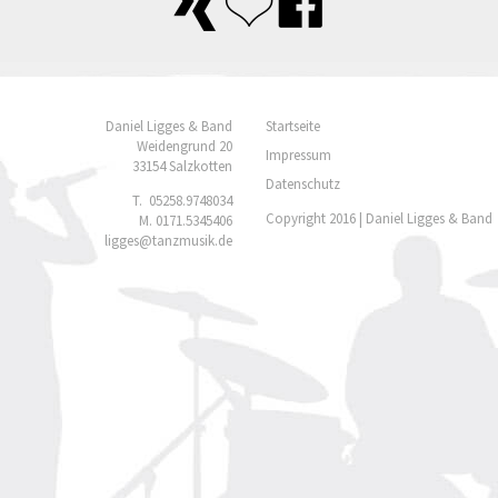
Daniel Ligges & Band
Startseite
Weidengrund 20
Impressum
33154 Salzkotten
Datenschutz
T.
05258.9748034
Copyright 2016 | Daniel Ligges & Band
M.
0171.5345406
ligges@tanzmusik.de