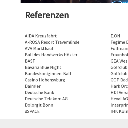
Referenzen
AIDA Kreuzfahrt
E.ON
A-ROSA Resort Travemünde
Fegime 
AVA Marktkauf
Follman
Ball des Handwerks Höxter
Fraunhof
BASF
GEA West
Bavaria Blue Night
Golfclub
Bundesköniginnen-Ball
Golfclub
Casino Hohensyburg
GOP Bad
Daimler
Hark Orc
Deutsche Bank
HDI Vers
Deutsche Telekom AG
Hexal AG
Dolorgit Bonn
Interpri
dSPACE
IHK Köl