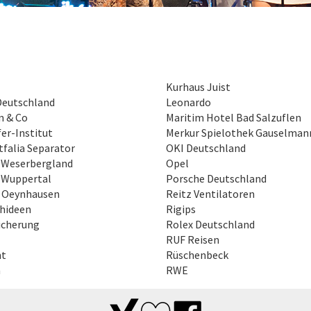
Kurhaus Juist
Deutschland
Leonardo
n & Co
Maritim Hotel Bad Salzuflen
er-Institut
Merkur Spielothek Gauselman
falia Separator
OKI Deutschland
 Weserbergland
Opel
 Wuppertal
Porsche Deutschland
 Oeynhausen
Reitz Ventilatoren
hideen
Rigips
icherung
Rolex Deutschland
RUF Reisen
nt
Rüschenbeck
n
RWE