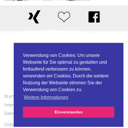
Daniel Ligges & Band
Weidengrund 20
Verwendung von Cookies: Um unsere
33154 Salzkotten
Webseite für Sie optimal zu gestalten und
T.
05258.9748034
fortlaufend verbessern zu können,
M.
0171.5345406
verwenden wir Cookies. Durch die weitere
ligges@tanzmusik.de
Nutzung der Webseite stimmen Sie der
Verwendung von Cookies zu.
Startseite
Weitere Informationen
Impressum
Einverstanden
Datenschutz
Copyright 2016 | Daniel Ligges & Band